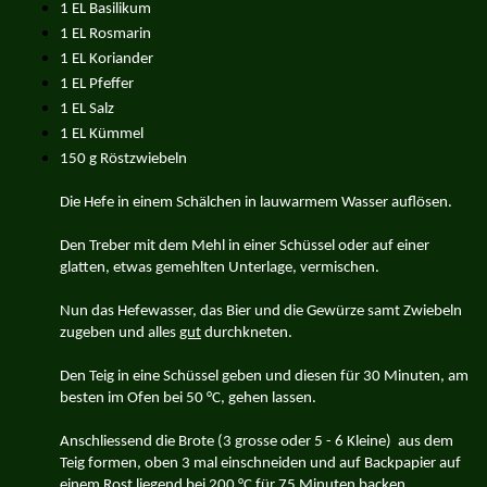
1 EL Basilikum
1 EL Rosmarin
1 EL Koriander
1 EL Pfeffer
1 EL Salz
1 EL Kümmel
150 g Röstzwiebeln
Die Hefe in einem Schälchen in lauwarmem Wasser auflösen.
Den Treber mit dem Mehl in einer Schüssel oder auf einer
glatten, etwas gemehlten Unterlage, vermischen.
Nun das Hefewasser, das Bier und die Gewürze samt Zwiebeln
zugeben und alles
gut
durchkneten.
Den Teig in eine Schüssel geben und diesen für 30 Minuten, am
besten im Ofen bei 50 °C, gehen lassen.
Anschliessend die Brote (3 grosse oder 5 - 6 Kleine) aus dem
Teig formen, oben 3 mal einschneiden und auf Backpapier auf
einem Rost liegend bei 200 °C für 75 Minuten backen.